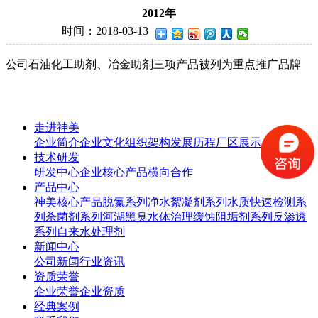
2012年
时间：2018-03-13
公司石油化工助剂、冶金助剂三项产品被列为重点推广品牌
走进神美
企业简介
企业文化
组织架构
发展历程
厂区展示
技术研发
研发中心
企业核心产品
横向合作
产品中心
神美核心产品
脱氮系列
净水絮凝剂系列
水质快速检测系
列
杀菌剂系列
河湖黑臭水体治理
缓蚀阻垢剂系列
反渗透
系列
自来水处理剂
新闻中心
公司新闻
行业资讯
资质荣誉
企业荣誉
企业资质
经典案例