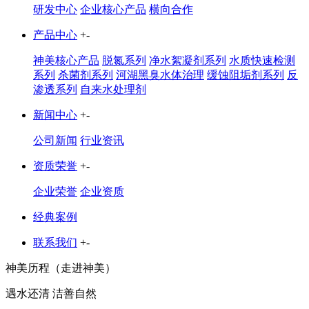
研发中心
企业核心产品
横向合作
产品中心
+
-
神美核心产品
脱氮系列
净水絮凝剂系列
水质快速检测
系列
杀菌剂系列
河湖黑臭水体治理
缓蚀阻垢剂系列
反
渗透系列
自来水处理剂
新闻中心
+
-
公司新闻
行业资讯
资质荣誉
+
-
企业荣誉
企业资质
经典案例
联系我们
+
-
神美历程（走进神美）
遇水还清 洁善自然